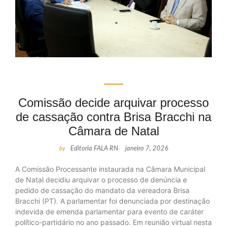
Comissão decide arquivar processo
de cassação contra Brisa Bracchi na
Câmara de Natal
by
Editoria FALA RN
-
janeiro 7, 2026
A Comissão Processante instaurada na Câmara Municipal
de Natal decidiu arquivar o processo de denúncia e
pedido de cassação do mandato da vereadora Brisa
Bracchi (PT). A parlamentar foi denunciada por destinação
indevida de emenda parlamentar para evento de caráter
político-partidário no ano passado. Em reunião virtual nesta