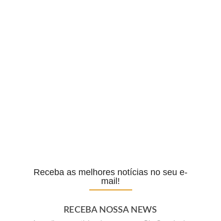
Lula defende ex-chefe de gabinete…
POLÍTICA
Com o sucesso da campanha,…
POPULAR
Receba as melhores notícias no seu e-
mail!
RECEBA NOSSA NEWS