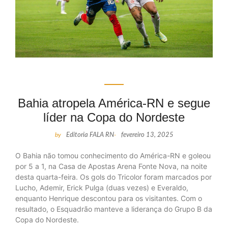
Bahia atropela América-RN e segue
líder na Copa do Nordeste
by
Editoria FALA RN
-
fevereiro 13, 2025
O Bahia não tomou conhecimento do América-RN e goleou
por 5 a 1, na Casa de Apostas Arena Fonte Nova, na noite
desta quarta-feira. Os gols do Tricolor foram marcados por
Lucho, Ademir, Erick Pulga (duas vezes) e Everaldo,
enquanto Henrique descontou para os visitantes. Com o
resultado, o Esquadrão manteve a liderança do Grupo B da
Copa do Nordeste.